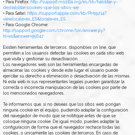
• Para Firefox:
http://support.mozilla.org/es/kb/habilitar-y-
deshabilitar-cookies-que-los-sitios-we
• Para Safari:
https://support.apple.com/kb/PH19214?
viewlocale=es_ES&locale=es_ES
• Para Google Chrome:
http://support.google.com/chrome/bin/answer.py?
hl=es&answer=95647
Existen herramientas de terceros, disponibles on line, que
permiten a los usuarios detectar las cookies en cada sitio web
que visita y gestionar su desactivación.
Los navegadores web son las herramientas encargadas de
almacenar las cookies y desde este lugar el usuario puede
ejercitar su derecho a eliminación o desactivación de las mismas.
Ni esta web ni sus representantes legales pueden garantizar la
correcta o incorrecta manipulación de las cookies por parte de
los mencionados navegadores.
Te informamos que, si no deseas que los sitios web pongan
ninguna cookie en el equipo, pudiendo adaptar la configuración
del navegador de modo que se notifique antes de que se
coloque ninguna cookie. De igual modo, puedes adaptar la
configuración de forma que el navegador rechace todas las
cookies, o únicamente las cookies de terceros. En caso de