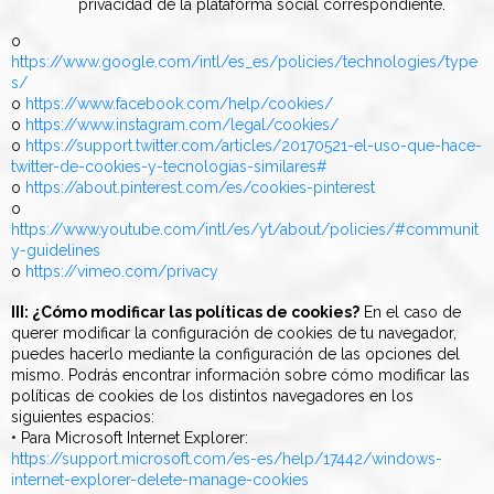
privacidad de la plataforma social correspondiente.
o
https://www.google.com/intl/es_es/policies/technologies/type
s/
o
https://www.facebook.com/help/cookies/
o
https://www.instagram.com/legal/cookies/
o
https://support.twitter.com/articles/20170521-el-uso-que-hace-
twitter-de-cookies-y-tecnologias-similares#
o
https://about.pinterest.com/es/cookies-pinterest
o
https://www.youtube.com/intl/es/yt/about/policies/#communit
y-guidelines
o
https://vimeo.com/privacy
III: ¿Cómo modificar las políticas de cookies?
En el caso de
querer modificar la configuración de cookies de tu navegador,
puedes hacerlo mediante la configuración de las opciones del
mismo. Podrás encontrar información sobre cómo modificar las
políticas de cookies de los distintos navegadores en los
siguientes espacios:
• Para Microsoft Internet Explorer:
https://support.microsoft.com/es-es/help/17442/windows-
internet-explorer-delete-manage-cookies