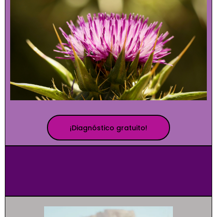
¡Diagnóstico gratuito!
Según Aristóteles, los sueños
son la esperanza
del hombre despierto
, por lo tanto, está en
nuestras manos alcanzarlos.