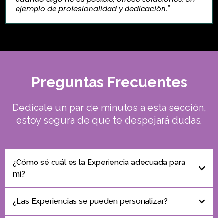
ejemplo de profesionalidad y dedicación."
Preguntas Frecuentes
Dedícale un par de minutos a esta sección,
.
estoy segura de que te despejará dudas
¿Cómo sé cuál es la Experiencia adecuada para
mí?
Durante la primera sesión de la Experiencia Introductoria, evaluaremos tus
¿Las Experiencias se pueden personalizar?
necesidades y objetivos. Con esta información, te recomendaré la Experiencia
que mejor se ajuste a tus circunstancias y metas.