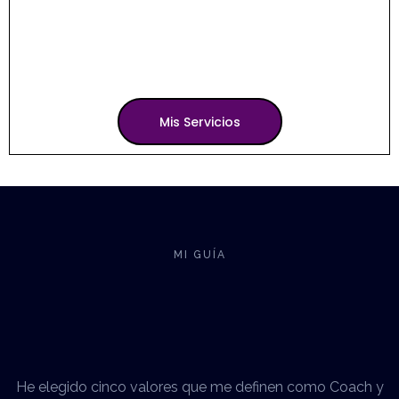
acompañarte
de forma profesional,
auténtica y ética
a transitar tu camino
hacia el éxito.
Mis Servicios
MI GUÍA
He elegido cinco valores que me definen como Coach y