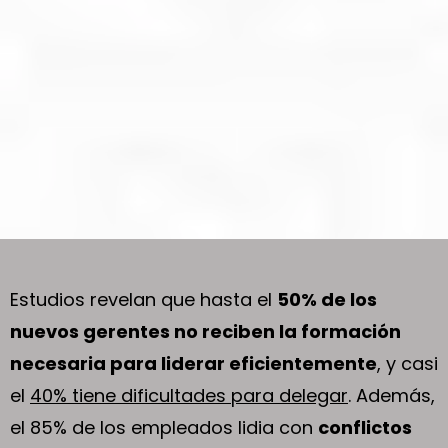
profesionales.
Acompaño a jóvenes gerentes
y líderes
a alcanzar
su máximo potencial y a liderar
con confianza y propósito
Estudios revelan que hasta el
50% de los
nuevos gerentes no reciben la formación
necesaria para liderar eficientemente
, y casi
el
40% tiene dificultades para delegar
. Además,
el 85% de los empleados lidia con
conflictos