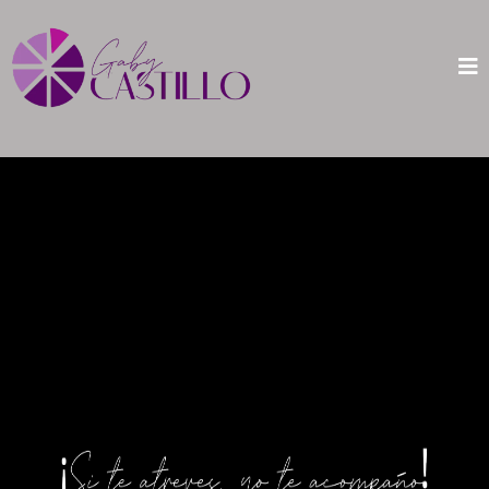
Tomar acción
no es fácil;
es el remedio
para todo.